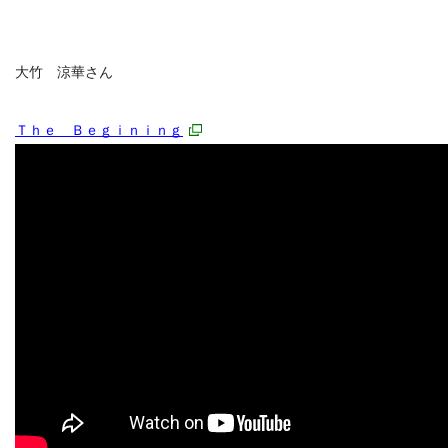
大竹 涼華さん
Ｔｈｅ Ｂｅｇｉｎｉｎｇ